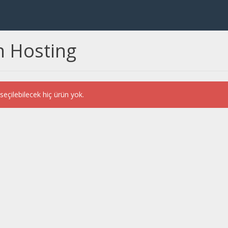
n Hosting
eçilebilecek hiç ürün yok.